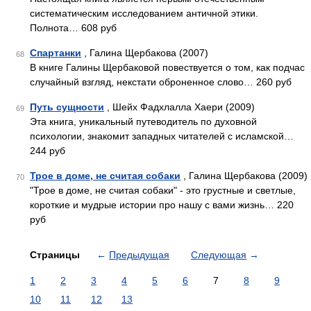
систематическим исследованием античной этики.
Полнота… 608 руб
Спартанки
, Галина Щербакова (2007)
68
В книге Галины Щербаковой повествуется о том, как подчас
случайный взгляд, некстати оброненное слово… 260 руб
Путь сущности
, Шейх Фадхлалла Хаери (2009)
69
Эта книга, уникальный путеводитель по духовной
психологии, знакомит западных читателей с исламской…
244 руб
Трое в доме, не считая собаки
, Галина Щербакова (2009)
70
"Трое в доме, не считая собаки" - это грустные и светлые,
короткие и мудрые истории про нашу с вами жизнь… 220
руб
Страницы
←
Предыдущая
Следующая
→
1
2
3
4
5
6
7
8
9
10
11
12
13