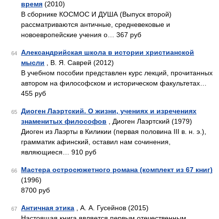
время
(2010)
В сборнике КОСМОС И ДУША (Выпуск второй)
рассматриваются античные, средневековые и
новоевропейские учения о… 367 руб
Александрийская школа в истории христианской
64
мысли
, В. Я. Саврей (2012)
В учебном пособии представлен курс лекций, прочитанных
автором на философском и историческом факультетах…
455 руб
Диоген Лаэртский. О жизни, учениях и изречениях
65
знаменитых философов
, Диоген Лаэртский (1979)
Диоген из Лаэрты в Киликии (первая половина III в. н. э.),
грамматик афинский, оставил нам сочинения,
являющиеся… 910 руб
Мастера остросюжетного романа (комплект из 67 книг)
66
(1996)
8700 руб
Античная этика
, А. А. Гусейнов (2015)
67
Настоящая книга является первым отечественным